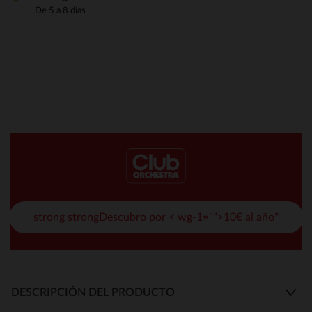
De 5 a 8 días
strong strongDescubro por < wg-1="">10€ al año*
DESCRIPCIÓN DEL PRODUCTO