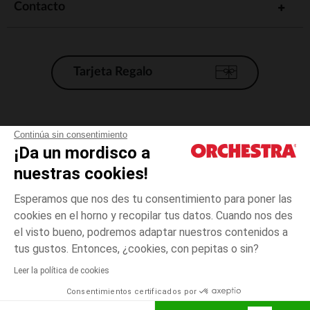
Contacto
Tarjeta Regalo
Condiciones generales de venta
Continúa sin consentimiento
¡Da un mordisco a
Aviso Legal
*Condiciones de las ofertas actuales
nuestras cookies!
Datos personales
Esperamos que nos des tu consentimiento para poner las
Gestión de las cookies
cookies en el horno y recopilar tus datos. Cuando nos des
Accesibilidad: no conforme
el visto bueno, podremos adaptar nuestros contenidos a
3
Bleu
Bleu
meses
Orchestra adhiere al código de ética de la Federación Francesa de comercio
tus gustos. Entonces, ¿cookies, con pepitas o sin?
electrónico y venta a distancia (FEVAD) y al sistema de mediación de
comercio electrónico.
Leer la política de cookies
El pago medidante
is already available
Consentimientos certificados por
España
Lista d
AÑADIR A LA CESTA