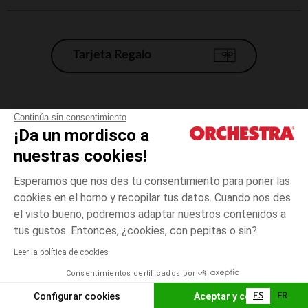
Tarjeta Regalo
Condiciones generales de venta
Continúa sin consentimiento
¡Da un mordisco a
Aviso Legal
*Condiciones de las ofertas actuales
nuestras cookies!
Datos personales
Esperamos que nos des tu consentimiento para poner las
Gestión de las cookies
cookies en el horno y recopilar tus datos. Cuando nos des
Accesibilidad: no conforme
el visto bueno, podremos adaptar nuestros contenidos a
3
Rojo
Rojo
meses
Orchestra adhiere al código de ética de la Federación Francesa de comercio
tus gustos. Entonces, ¿cookies, con pepitas o sin?
electrónico y venta a distancia (FEVAD) y al sistema de mediación de
comercio electrónico.
Leer la política de cookies
El pago medidante
is already available
Consentimientos certificados por
España
Lista d
AÑADIR A LA CESTA
Configurar cookies
Aceptar y cerrar
ES
FR