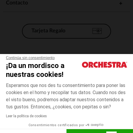
Contacto
Tarjeta Regalo
Condiciones generales de venta
Continúa sin consentimiento
¡Da un mordisco a
Aviso Legal
*Condiciones de las ofertas actuales
nuestras cookies!
Datos personales
Esperamos que nos des tu consentimiento para poner las
Gestión de las cookies
cookies en el horno y recopilar tus datos. Cuando nos des
Accesibilidad: no conforme
el visto bueno, podremos adaptar nuestros contenidos a
3
Beige
Beige
meses
Orchestra adhiere al código de ética de la Federación Francesa de comercio
tus gustos. Entonces, ¿cookies, con pepitas o sin?
electrónico y venta a distancia (FEVAD) y al sistema de mediación de
comercio electrónico.
Leer la política de cookies
El pago medidante
is already available
Consentimientos certificados por
España
Lista d
ELIGE UNA TALLA