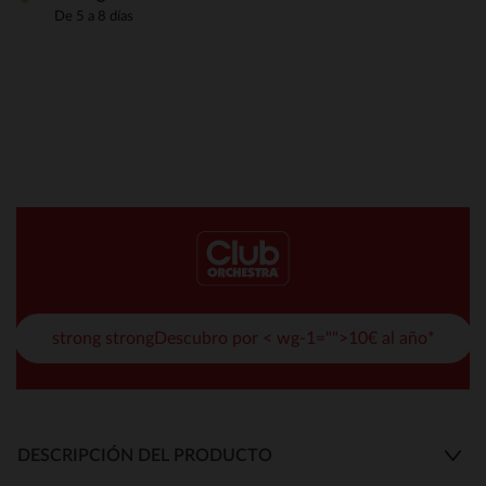
De 5 a 8 días
strong strongDescubro por < wg-1="">10€ al año*
DESCRIPCIÓN DEL PRODUCTO