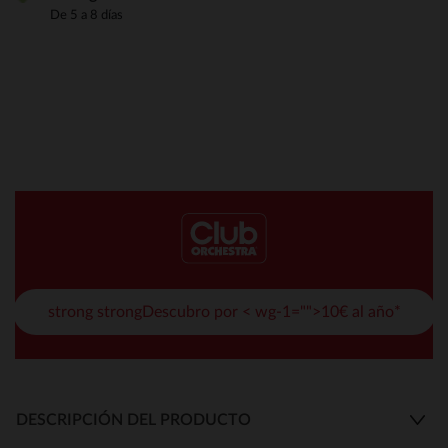
De 5 a 8 días
strong strongDescubro por < wg-1="">10€ al año*
DESCRIPCIÓN DEL PRODUCTO