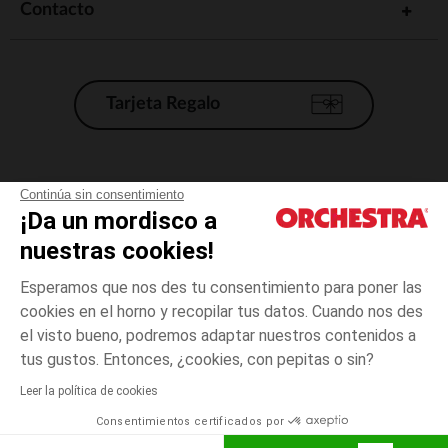
Contacto
Tarjeta Regalo
Condiciones generales de venta
Continúa sin consentimiento
¡Da un mordisco a
Aviso Legal
*Condiciones de las ofertas actuales
nuestras cookies!
Datos personales
Esperamos que nos des tu consentimiento para poner las
Gestión de las cookies
cookies en el horno y recopilar tus datos. Cuando nos des
Accesibilidad: no conforme
el visto bueno, podremos adaptar nuestros contenidos a
12
Marrón
Marrón
meses
Orchestra adhiere al código de ética de la Federación Francesa de comercio
tus gustos. Entonces, ¿cookies, con pepitas o sin?
electrónico y venta a distancia (FEVAD) y al sistema de mediación de
comercio electrónico.
Leer la política de cookies
El pago medidante
is already available
Consentimientos certificados por
España
Lista d
AÑADIR A LA CESTA