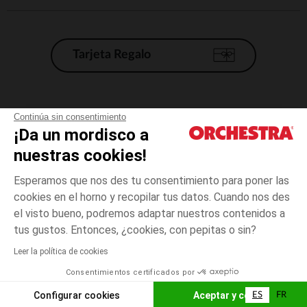
Tarjeta Regalo
Condiciones generales de venta
Continúa sin consentimiento
¡Da un mordisco a
Aviso Legal
*Condiciones de las ofertas actuales
nuestras cookies!
Datos personales
Esperamos que nos des tu consentimiento para poner las
Gestión de las cookies
cookies en el horno y recopilar tus datos. Cuando nos des
Accesibilidad: no conforme
el visto bueno, podremos adaptar nuestros contenidos a
3
Verde
Verde
meses
Orchestra adhiere al código de ética de la Federación Francesa de comercio
tus gustos. Entonces, ¿cookies, con pepitas o sin?
electrónico y venta a distancia (FEVAD) y al sistema de mediación de
comercio electrónico.
Leer la política de cookies
El pago medidante
is already available
Consentimientos certificados por
España
Lista d
ELIGE UNA TALLA
Configurar cookies
Aceptar y cerrar
ES
FR