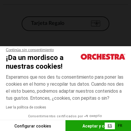
Tarjeta Regalo
Condiciones generales de venta
Continúa sin consentimiento
¡Da un mordisco a
Aviso Legal
*Condiciones de las ofertas actuales
nuestras cookies!
Datos personales
Esperamos que nos des tu consentimiento para poner las
Gestión de las cookies
cookies en el horno y recopilar tus datos. Cuando nos des
Accesibilidad: no conforme
el visto bueno, podremos adaptar nuestros contenidos a
3
Blanco
Blanco
meses
Orchestra adhiere al código de ética de la Federación Francesa de comercio
tus gustos. Entonces, ¿cookies, con pepitas o sin?
electrónico y venta a distancia (FEVAD) y al sistema de mediación de
comercio electrónico.
Leer la política de cookies
El pago medidante
is already available
Consentimientos certificados por
España
Lista d
ELIGE UNA TALLA
Configurar cookies
Aceptar y cerrar
ES
FR