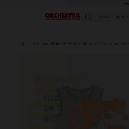
OU
Menú
Orchestra
Bebé
Bebé niño
Ropa
Camisetas
camiseta