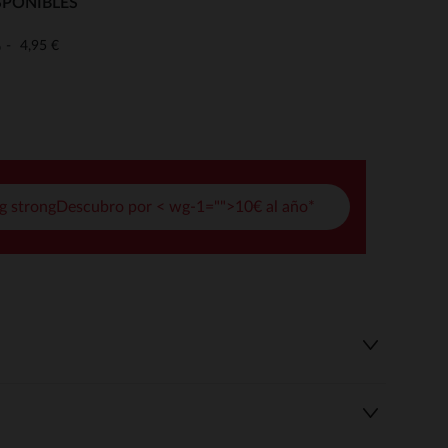
SPONIBLES
pciones
4,95 €
o
ustes de privacidad, garantizando el cumplimiento de las regula
g strongDescubro por < wg-1="">10€ al año*