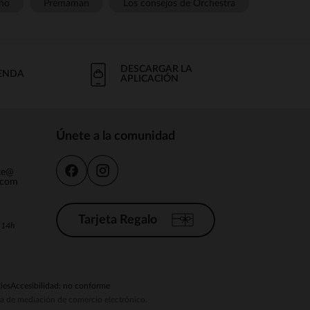
ño
Prémaman
Los consejos de Orchestra
DESCARGAR LA
IENDA
APLICACIÓN
Únete a la comunidad
nte@
.com
Tarjeta Regalo
a 14h
ies
Accesibilidad: no conforme
ema de mediación de comercio electrónico.