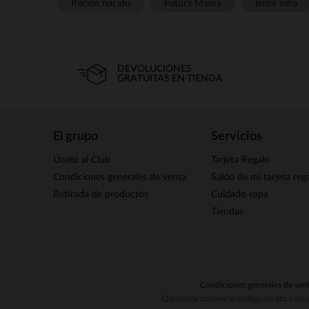
Recién nacido
Futura Mamá
Bebé niña
DEVOLUCIONES
GRATUITAS EN TIENDA
El grupo
Servicios
Únete al Club
Tarjeta Regalo
Condiciones generales de venta
Saldo de mi tarjeta reg
Retirada de productos
Cuidado ropa
Tiendas
Condiciones generales de ven
Orchestra adhiere al código de ética de 