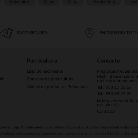
Bebé niño
Niña
Niño
Puericultura
Sue
PAGO SEGURO
ENCUENTRA TU T
Puericultura
Contacto
Lista de nacimiento
Preguntas frecuentes
Mail : atencionalclie
alo
Consejos de puericultura
orchestra-premaman
Vídeos de productos Prémaman
Tel : 958 17 53 16
Tel : 963 69 27 45
De lunes a viernes de 10h 
y de 16h a 19h
Contactar
ta
Aviso Legal
*Condiciones de las ofertas actuales
Datos personales
Gestión de las cook
la Federación Francesa de comercio electrónico y venta a distancia (FEVAD) y al sist