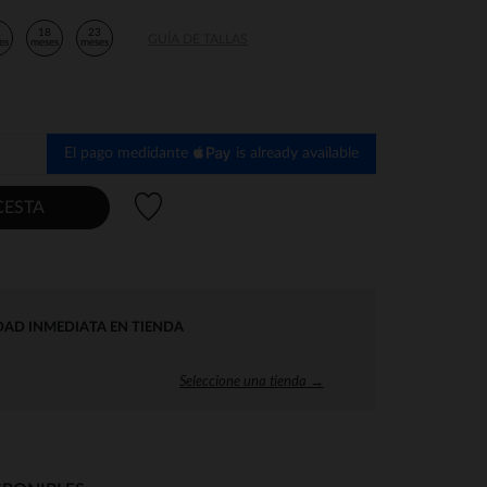
2
18
23
GUÍA DE TALLAS
es
meses
meses
El pago medidante
is already available
Lista de deseos
CESTA
DAD INMEDIATA EN TIENDA
Seleccione una tienda →