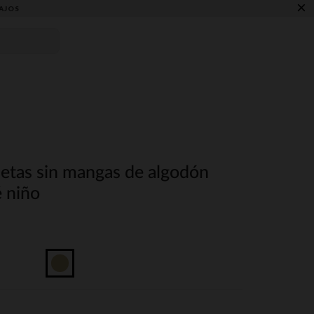
×
AJOS
setas sin mangas de algodón
é niño