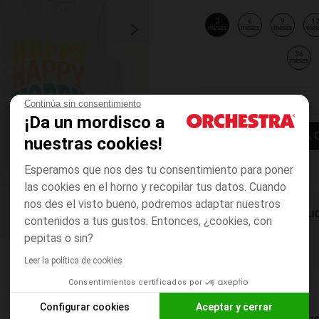
3
6
9
1
meses
meses
meses
mes
36
meses
Continúa sin consentimiento
¡Da un mordisco a
AÑADIR A LA 
nuestras cookies!
Esperamos que nos des tu consentimiento para poner
las cookies en el horno y recopilar tus datos. Cuando
nos des el visto bueno, podremos adaptar nuestros
DISPONIBILI
contenidos a tus gustos. Entonces, ¿cookies, con
pepitas o sin?
Leer la política de cookies
Consentimientos certificados por
Configurar cookies
Aceptar y cerrar