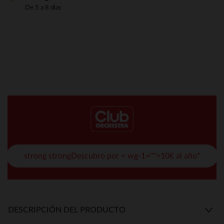
De 5 a 8 días
strong strongDescubro por < wg-1="">10€ al año*
DESCRIPCIÓN DEL PRODUCTO