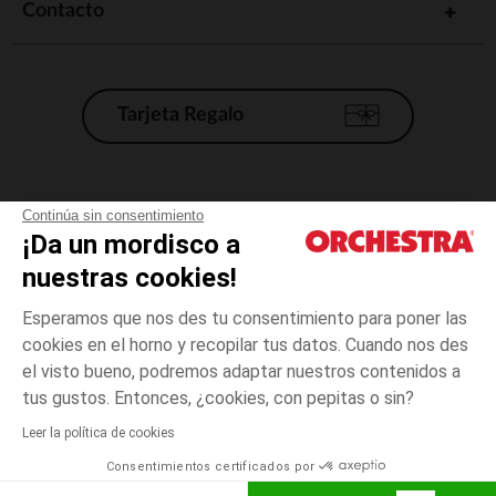
Contacto
Tarjeta Regalo
Condiciones generales de venta
Continúa sin consentimiento
¡Da un mordisco a
Aviso Legal
*Condiciones de las ofertas actuales
nuestras cookies!
Datos personales
Esperamos que nos des tu consentimiento para poner las
Gestión de las cookies
cookies en el horno y recopilar tus datos. Cuando nos des
Accesibilidad: no conforme
el visto bueno, podremos adaptar nuestros contenidos a
3
Blanco
Blanco
meses
Orchestra adhiere al código de ética de la Federación Francesa de comercio
tus gustos. Entonces, ¿cookies, con pepitas o sin?
electrónico y venta a distancia (FEVAD) y al sistema de mediación de
comercio electrónico.
Leer la política de cookies
El pago medidante
is already available
Consentimientos certificados por
España
Lista d
ELIGE UNA TALLA