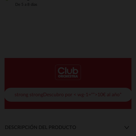
De 5 a 8 días
strong strongDescubro por < wg-1="">10€ al año*
DESCRIPCIÓN DEL PRODUCTO