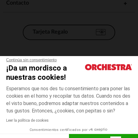
Contacto
Tarjeta Regalo
Condiciones generales de venta
Continúa sin consentimiento
¡Da un mordisco a
Aviso Legal
*Condiciones de las ofertas actuales
nuestras cookies!
Datos personales
Esperamos que nos des tu consentimiento para poner las
Gestión de las cookies
cookies en el horno y recopilar tus datos. Cuando nos des
Accesibilidad: no conforme
el visto bueno, podremos adaptar nuestros contenidos a
3
Verde
Verde
meses
Orchestra adhiere al código de ética de la Federación Francesa de comercio
tus gustos. Entonces, ¿cookies, con pepitas o sin?
electrónico y venta a distancia (FEVAD) y al sistema de mediación de
comercio electrónico.
Leer la política de cookies
El pago medidante
is already available
Consentimientos certificados por
España
Lista d
ELIGE UNA TALLA