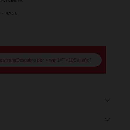
SPONIBLES
pciones
4,95 €
o
ustes de privacidad, garantizando el cumplimiento de las regula
g strongDescubro por < wg-1="">10€ al año*