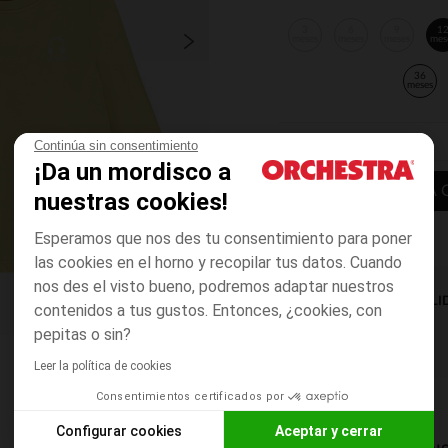
3
6
9
1
meses
meses
meses
mes
36
meses
Continúa sin consentimiento
¡Da un mordisco a
AÑADIR A LA 
nuestras cookies!
Esperamos que nos des tu consentimiento para poner
las cookies en el horno y recopilar tus datos. Cuando
nos des el visto bueno, podremos adaptar nuestros
DISPONIBILI
contenidos a tus gustos. Entonces, ¿cookies, con
pepitas o sin?
Leer la política de cookies
Consentimientos certificados por
Configurar cookies
Aceptar y cerrar