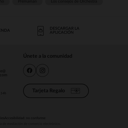
ño
Prémaman
Los consejos de Orchestra
DESCARGAR LA
IENDA
APLICACIÓN
Únete a la comunidad
nte@
.com
Tarjeta Regalo
a 14h
ies
Accesibilidad: no conforme
ema de mediación de comercio electrónico.