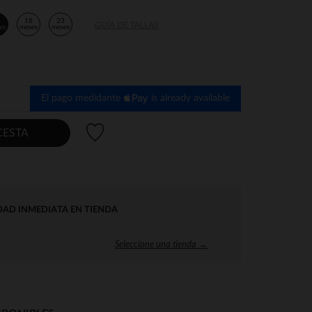
2
18
23
GUÍA DE TALLAS
es
meses
meses
El pago medidante
is already available
Lista de deseos
CESTA
DAD INMEDIATA EN TIENDA
Seleccione una tienda →