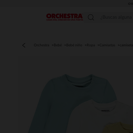
OU
Menú
Orchestra
Bebé
Bebé niño
Ropa
Camisetas
camiseta