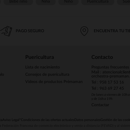
Bebé niño
Niña
Niño
Puericultura
Sue
PAGO SEGURO
ENCUENTRA TU T
Puericultura
Contacto
Lista de nacimiento
Preguntas frecuentes
Mail : atencionalclie
alo
Consejos de puericultura
orchestra-premaman
Vídeos de productos Prémaman
Tel : 958 17 53 16
Tel : 963 69 27 45
De lunes a viernes de 10h 
y de 16h a 19h
Contactar
ta
Aviso Legal
*Condiciones de las ofertas actuales
Datos personales
Gestión de las cook
la Federación Francesa de comercio electrónico y venta a distancia (FEVAD) y al sist