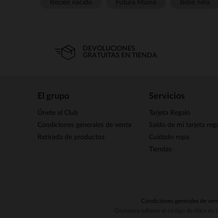
Recién nacido
Futura Mamá
Bebé niña
DEVOLUCIONES
GRATUITAS EN TIENDA
El grupo
Servicios
Únete al Club
Tarjeta Regalo
Condiciones generales de venta
Saldo de mi tarjeta reg
Retirada de productos
Cuidado ropa
Tiendas
Condiciones generales de ven
Orchestra adhiere al código de ética de 