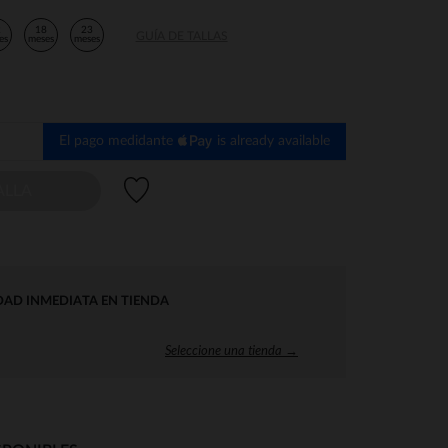
2
18
23
GUÍA DE TALLAS
es
meses
meses
El pago medidante
is already available
Lista de deseos
ALLA
DAD INMEDIATA EN TIENDA
Seleccione una tienda →