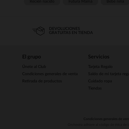
Recién nacido
Futura Mamá
Bebé niña
DEVOLUCIONES
GRATUITAS EN TIENDA
El grupo
Servicios
Únete al Club
Tarjeta Regalo
Condiciones generales de venta
Saldo de mi tarjeta reg
Retirada de productos
Cuidado ropa
Tiendas
Condiciones generales de ven
Orchestra adhiere al código de ética de 