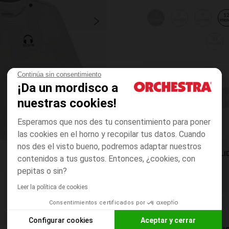
3
6
9
1
meses
meses
meses
mes
36
meses
Continúa sin consentimiento
¡Da un mordisco a
ELIGE UNA T
nuestras cookies!
Esperamos que nos des tu consentimiento para poner
las cookies en el horno y recopilar tus datos. Cuando
nos des el visto bueno, podremos adaptar nuestros
DISPONIBILI
contenidos a tus gustos. Entonces, ¿cookies, con
pepitas o sin?
Leer la política de cookies
Consentimientos certificados por
Configurar cookies
Aceptar y cerrar