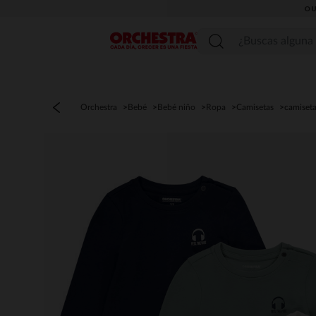
OU
Menú
Orchestra
Bebé
Bebé niño
Ropa
Camisetas
camiseta