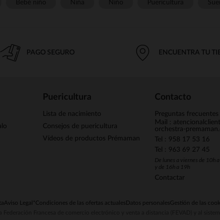
Bebé niño
Niña
Niño
Puericultura
Sue
PAGO SEGURO
ENCUENTRA TU T
Puericultura
Contacto
Lista de nacimiento
Preguntas frecuentes
Mail : atencionalclie
alo
Consejos de puericultura
orchestra-premaman
Vídeos de productos Prémaman
Tel : 958 17 53 16
Tel : 963 69 27 45
De lunes a viernes de 10h 
y de 16h a 19h
Contactar
ta
Aviso Legal
*Condiciones de las ofertas actuales
Datos personales
Gestión de las cook
la Federación Francesa de comercio electrónico y venta a distancia (FEVAD) y al sist