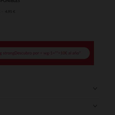
SPONIBLES
pciones
4,95 €
o
ustes de privacidad, garantizando el cumplimiento de las regula
g strongDescubro por < wg-1="">10€ al año*