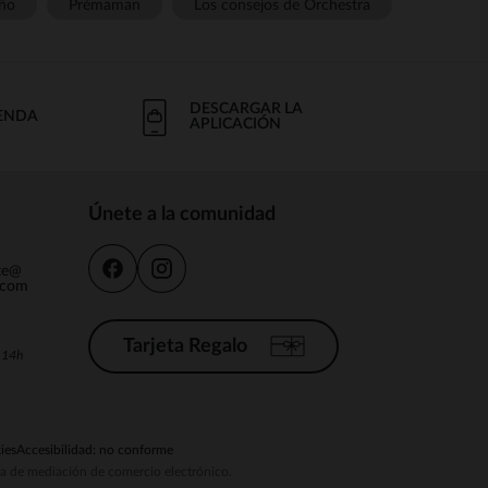
ño
Prémaman
Los consejos de Orchestra
DESCARGAR LA
IENDA
APLICACIÓN
Únete a la comunidad
nte@
.com
Tarjeta Regalo
a 14h
ies
Accesibilidad: no conforme
ema de mediación de comercio electrónico.