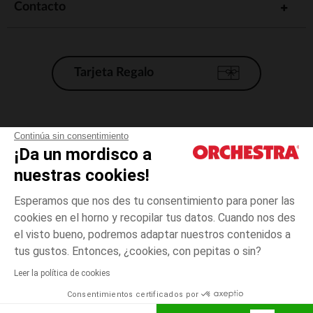
Contacto
Tarjeta Regalo
Condiciones generales de venta
Continúa sin consentimiento
¡Da un mordisco a
Aviso Legal
*Condiciones de las ofertas actuales
nuestras cookies!
Datos personales
Esperamos que nos des tu consentimiento para poner las
Gestión de las cookies
cookies en el horno y recopilar tus datos. Cuando nos des
Accesibilidad: no conforme
el visto bueno, podremos adaptar nuestros contenidos a
3
Azul
Azul
meses
Orchestra adhiere al código de ética de la Federación Francesa de comercio
tus gustos. Entonces, ¿cookies, con pepitas o sin?
electrónico y venta a distancia (FEVAD) y al sistema de mediación de
comercio electrónico.
Leer la política de cookies
El pago medidante
is already available
Consentimientos certificados por
España
Lista d
AÑADIR A LA CESTA