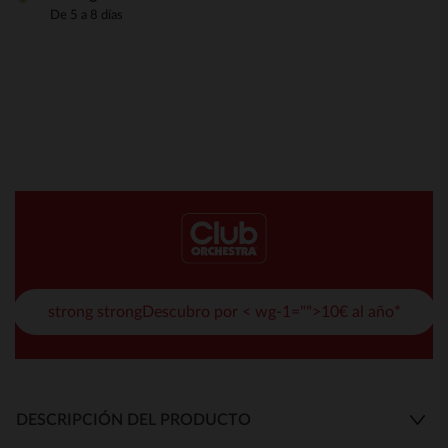
De 5 a 8 días
strong strongDescubro por < wg-1="">10€ al año*
DESCRIPCIÓN DEL PRODUCTO