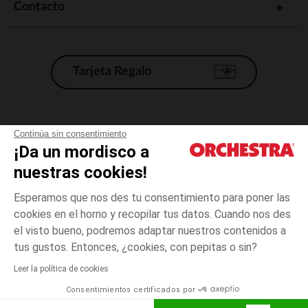
Contacto
Tarjeta Regalo
Condiciones generales de venta
Continúa sin consentimiento
¡Da un mordisco a
Aviso Legal
*Condiciones de las ofertas actuales
nuestras cookies!
Datos personales
Esperamos que nos des tu consentimiento para poner las
Gestión de las cookies
cookies en el horno y recopilar tus datos. Cuando nos des
Accesibilidad: no conforme
el visto bueno, podremos adaptar nuestros contenidos a
3
Crudo
Crudo
meses
Orchestra adhiere al código de ética de la Federación Francesa de comercio
tus gustos. Entonces, ¿cookies, con pepitas o sin?
electrónico y venta a distancia (FEVAD) y al sistema de mediación de
comercio electrónico.
Leer la política de cookies
El pago medidante
is already available
Consentimientos certificados por
España
Lista d
ELIGE UNA TALLA