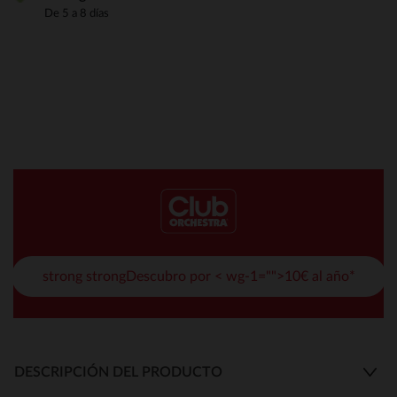
De 5 a 8 días
strong strongDescubro por < wg-1="">10€ al año*
DESCRIPCIÓN DEL PRODUCTO