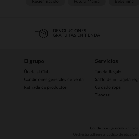
Recién nacido
Futura Mamá
Bebé niña
DEVOLUCIONES
GRATUITAS EN TIENDA
El grupo
Servicios
Únete al Club
Tarjeta Regalo
Condiciones generales de venta
Saldo de mi tarjeta reg
Retirada de productos
Cuidado ropa
Tiendas
Condiciones generales de ven
Orchestra adhiere al código de ética de 