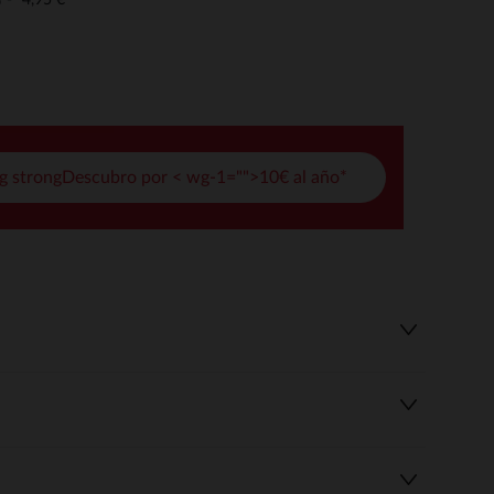
o
pciones
ustes de privacidad, garantizando el cumplimiento de las regula
g strongDescubro por < wg-1="">10€ al año*