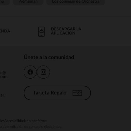
ño
Prémaman
Los consejos de Orchestra
DESCARGAR LA
IENDA
APLICACIÓN
Únete a la comunidad
nte@
.com
Tarjeta Regalo
a 14h
ies
Accesibilidad: no conforme
ema de mediación de comercio electrónico.