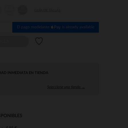
23
36
GUÍA DE TALLAS
s
meses
meses
El pago medidante
is already available
Lista de deseos
ALLA
DAD INMEDIATA EN TIENDA
Seleccione una tienda →
SPONIBLES
4,95 €