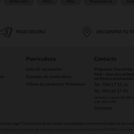
Bebé niño
Niña
Niño
Puericultura
Sue
PAGO SEGURO
ENCUENTRA TU T
Puericultura
Contacto
Lista de nacimiento
Preguntas frecuentes
Mail : atencionalclie
alo
Consejos de puericultura
orchestra-premaman
Vídeos de productos Prémaman
Tel : 958 17 53 16
Tel : 963 69 27 45
De lunes a viernes de 10h 
y de 16h a 19h
Contactar
ta
Aviso Legal
*Condiciones de las ofertas actuales
Datos personales
Gestión de las cook
la Federación Francesa de comercio electrónico y venta a distancia (FEVAD) y al sist