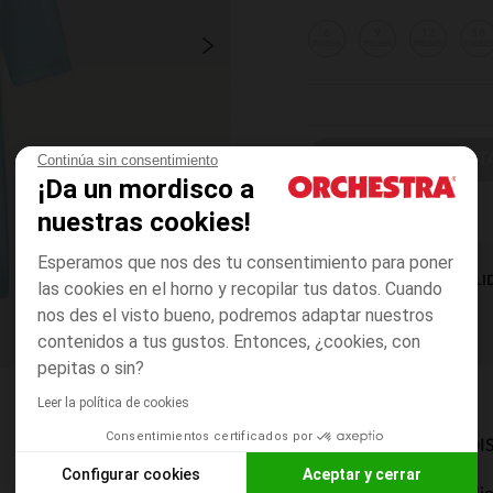
6
9
12
18
meses
meses
meses
mese
ELIGE UNA T
Continúa sin consentimiento
¡Da un mordisco a
nuestras cookies!
Esperamos que nos des tu consentimiento para poner
DISPONIBILI
las cookies en el horno y recopilar tus datos. Cuando
nos des el visto bueno, podremos adaptar nuestros
contenidos a tus gustos. Entonces, ¿cookies, con
pepitas o sin?
Leer la política de cookies
Consentimientos certificados por
MODOS DE ENVÍO DI
Configurar cookies
Aceptar y cerrar