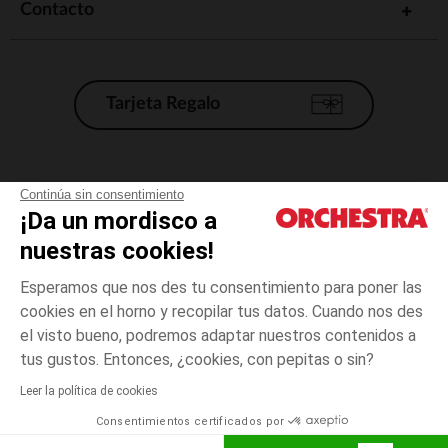
Contacto
Tarjeta Regalo
Condiciones generales de venta
Continúa sin consentimiento
¡Da un mordisco a
Aviso Legal
*Condiciones de las ofertas actuales
nuestras cookies!
Datos personales
Esperamos que nos des tu consentimiento para poner las
Gestión de las cookies
cookies en el horno y recopilar tus datos. Cuando nos des
Accesibilidad: no conforme
el visto bueno, podremos adaptar nuestros contenidos a
Azul
TALLA
Azul
?
Orchestra adhiere al código de ética de la Federación Francesa de comercio
tus gustos. Entonces, ¿cookies, con pepitas o sin?
electrónico y venta a distancia (FEVAD) y al sistema de mediación de
comercio electrónico.
Leer la política de cookies
El pago medidante
is already available
Consentimientos certificados por
España
Lista d
ELIGE UNA TALLA