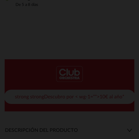
De 5 a 8 días
strong strongDescubro por < wg-1="">10€ al año*
DESCRIPCIÓN DEL PRODUCTO