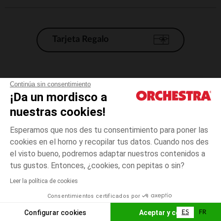
Tarjeta Regalo
Condiciones generales de venta
Continúa sin consentimiento
¡Da un mordisco a
Aviso Legal
*Condiciones de las ofertas actuales
nuestras cookies!
Datos personales
Esperamos que nos des tu consentimiento para poner las
Gestión de las cookies
cookies en el horno y recopilar tus datos. Cuando nos des
Accesibilidad: no conforme
el visto bueno, podremos adaptar nuestros contenidos a
6
Crudo
Crudo
meses
Orchestra adhiere al código de ética de la Federación Francesa de comercio
tus gustos. Entonces, ¿cookies, con pepitas o sin?
electrónico y venta a distancia (FEVAD) y al sistema de mediación de
comercio electrónico.
Leer la política de cookies
El pago medidante
is already available
Consentimientos certificados por
España
Lista d
AÑADIR A LA CESTA
Configurar cookies
Aceptar y cerrar
ES
FR