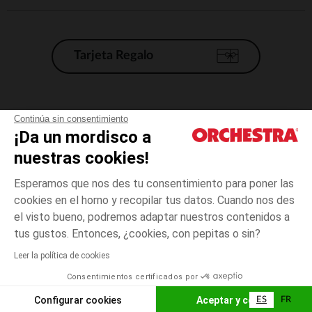
Tarjeta Regalo
Condiciones generales de venta
Continúa sin consentimiento
¡Da un mordisco a
Aviso Legal
*Condiciones de las ofertas actuales
nuestras cookies!
Datos personales
Esperamos que nos des tu consentimiento para poner las
Gestión de las cookies
cookies en el horno y recopilar tus datos. Cuando nos des
Accesibilidad: no conforme
el visto bueno, podremos adaptar nuestros contenidos a
6
Amarillo
Amarillo
meses
Orchestra adhiere al código de ética de la Federación Francesa de comercio
tus gustos. Entonces, ¿cookies, con pepitas o sin?
electrónico y venta a distancia (FEVAD) y al sistema de mediación de
comercio electrónico.
Leer la política de cookies
El pago medidante
is already available
Consentimientos certificados por
España
Lista d
AÑADIR A LA CESTA
Configurar cookies
Aceptar y cerrar
ES
FR