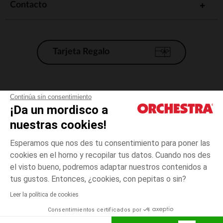
Contacto
Tarjeta Regalo
Condiciones generales de venta
Continúa sin consentimiento
¡Da un mordisco a
Aviso Legal
*Condiciones de las ofertas actuales
nuestras cookies!
Datos personales
Esperamos que nos des tu consentimiento para poner las
Gestión de las cookies
cookies en el horno y recopilar tus datos. Cuando nos des
Accesibilidad: no conforme
el visto bueno, podremos adaptar nuestros contenidos a
Beige
Beige
41
Orchestra adhiere al código de ética de la Federación Francesa de comercio
tus gustos. Entonces, ¿cookies, con pepitas o sin?
electrónico y venta a distancia (FEVAD) y al sistema de mediación de
comercio electrónico.
Leer la política de cookies
El pago medidante
is already available
Consentimientos certificados por
España
Lista d
AÑADIR A LA CESTA