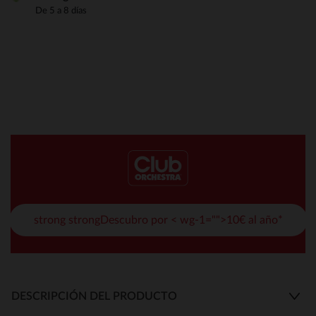
De 5 a 8 días
strong strongDescubro por < wg-1="">10€ al año*
DESCRIPCIÓN DEL PRODUCTO