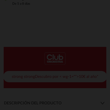
De 5 a 8 días
strong strongDescubro por < wg-1="">10€ al año*
DESCRIPCIÓN DEL PRODUCTO