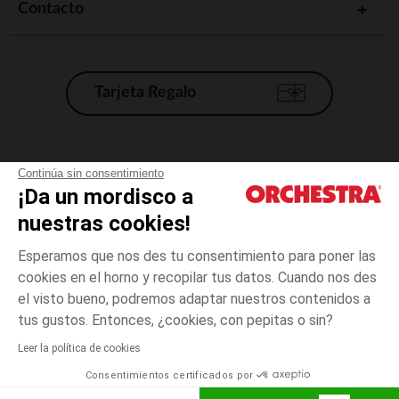
Contacto
Tarjeta Regalo
Condiciones generales de venta
Continúa sin consentimiento
¡Da un mordisco a
Aviso Legal
*Condiciones de las ofertas actuales
nuestras cookies!
Datos personales
Esperamos que nos des tu consentimiento para poner las
Gestión de las cookies
cookies en el horno y recopilar tus datos. Cuando nos des
Accesibilidad: no conforme
el visto bueno, podremos adaptar nuestros contenidos a
Gris
Gris
41
Orchestra adhiere al código de ética de la Federación Francesa de comercio
tus gustos. Entonces, ¿cookies, con pepitas o sin?
electrónico y venta a distancia (FEVAD) y al sistema de mediación de
comercio electrónico.
Leer la política de cookies
El pago medidante
is already available
Consentimientos certificados por
España
Lista d
ELIGE UNA TALLA