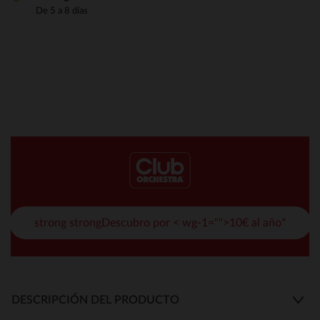
De 5 a 8 días
strong strongDescubro por < wg-1="">10€ al año*
DESCRIPCIÓN DEL PRODUCTO