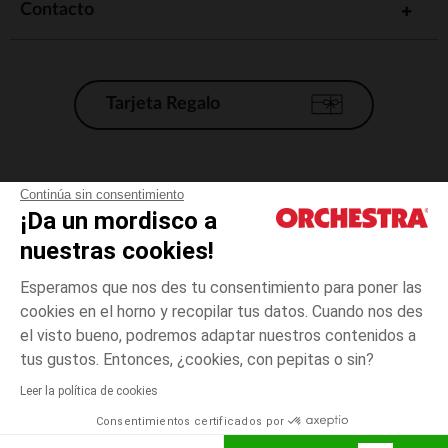
Contacto
Tarjeta Regalo
Condiciones generales de venta
Continúa sin consentimiento
¡Da un mordisco a
Aviso Legal
*Condiciones de las ofertas actuales
nuestras cookies!
Datos personales
Esperamos que nos des tu consentimiento para poner las
Gestión de las cookies
cookies en el horno y recopilar tus datos. Cuando nos des
Accesibilidad: no conforme
el visto bueno, podremos adaptar nuestros contenidos a
Azul
Azul
21
Orchestra adhiere al código de ética de la Federación Francesa de comercio
tus gustos. Entonces, ¿cookies, con pepitas o sin?
electrónico y venta a distancia (FEVAD) y al sistema de mediación de
comercio electrónico.
Leer la política de cookies
El pago medidante
is already available
Consentimientos certificados por
España
Lista d
ELIGE UNA TALLA