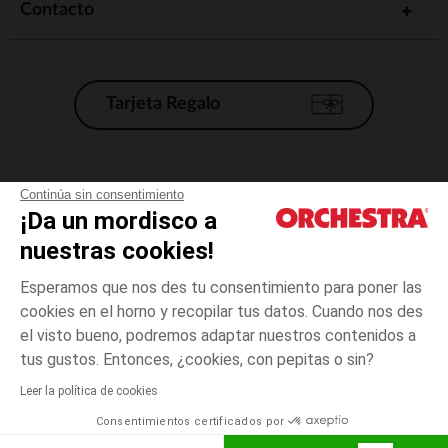
Contacto
Tarjeta Regalo
Condiciones generales de venta
Continúa sin consentimiento
¡Da un mordisco a
Aviso Legal
*Condiciones de las ofertas actuales
nuestras cookies!
Datos personales
Esperamos que nos des tu consentimiento para poner las
Gestión de las cookies
cookies en el horno y recopilar tus datos. Cuando nos des
Accesibilidad: no conforme
el visto bueno, podremos adaptar nuestros contenidos a
3
Azul
Azul
meses
Orchestra adhiere al código de ética de la Federación Francesa de comercio
tus gustos. Entonces, ¿cookies, con pepitas o sin?
electrónico y venta a distancia (FEVAD) y al sistema de mediación de
comercio electrónico.
Leer la política de cookies
El pago medidante
is already available
Consentimientos certificados por
España
Lista d
ELIGE UNA TALLA