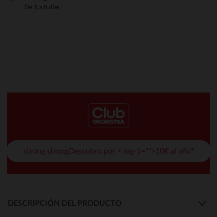
De 5 a 8 días
strong strongDescubro por < wg-1="">10€ al año*
DESCRIPCIÓN DEL PRODUCTO