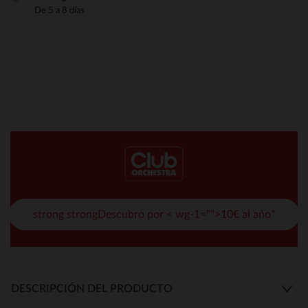
De 5 a 8 días
strong strongDescubro por < wg-1="">10€ al año*
DESCRIPCIÓN DEL PRODUCTO