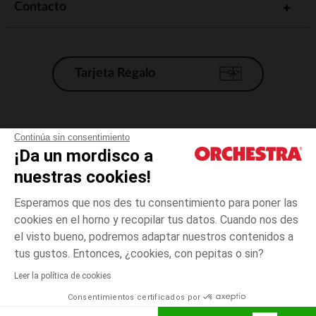
Contacto
Tarjeta Regalo
Condiciones generales de venta
Continúa sin consentimiento
¡Da un mordisco a
Aviso Legal
*Condiciones de las ofertas actuales
nuestras cookies!
Datos personales
Esperamos que nos des tu consentimiento para poner las
Gestión de las cookies
cookies en el horno y recopilar tus datos. Cuando nos des
Accesibilidad: no conforme
el visto bueno, podremos adaptar nuestros contenidos a
3
Azul
Azul
meses
Orchestra adhiere al código de ética de la Federación Francesa de comercio
tus gustos. Entonces, ¿cookies, con pepitas o sin?
electrónico y venta a distancia (FEVAD) y al sistema de mediación de
comercio electrónico.
Leer la política de cookies
El pago medidante
is already available
Consentimientos certificados por
España
Lista d
AÑADIR A LA CESTA