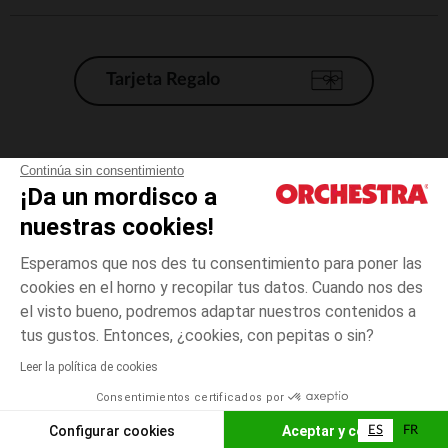
Tarjeta Regalo
Condiciones generales de venta
Continúa sin consentimiento
¡Da un mordisco a
Aviso Legal
*Condiciones de las ofertas actuales
nuestras cookies!
Datos personales
Esperamos que nos des tu consentimiento para poner las
Gestión de las cookies
cookies en el horno y recopilar tus datos. Cuando nos des
Accesibilidad: no conforme
el visto bueno, podremos adaptar nuestros contenidos a
3
Beige
Beige
meses
Orchestra adhiere al código de ética de la Federación Francesa de comercio
tus gustos. Entonces, ¿cookies, con pepitas o sin?
electrónico y venta a distancia (FEVAD) y al sistema de mediación de
comercio electrónico.
Leer la política de cookies
El pago medidante
is already available
Consentimientos certificados por
España
Lista d
AÑADIR A LA CESTA
Configurar cookies
Aceptar y cerrar
ES
FR