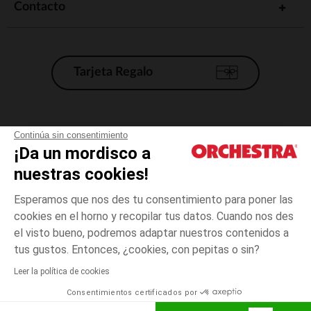
Contacto
Tarjeta Regalo
Condiciones generales de venta
Continúa sin consentimiento
¡Da un mordisco a
Aviso Legal
*Condiciones de las ofertas actuales
nuestras cookies!
Datos personales
Esperamos que nos des tu consentimiento para poner las
Gestión de las cookies
cookies en el horno y recopilar tus datos. Cuando nos des
Accesibilidad: no conforme
el visto bueno, podremos adaptar nuestros contenidos a
Rose
3
Rose clair
clair
meses
Orchestra adhiere al código de ética de la Federación Francesa de comercio
tus gustos. Entonces, ¿cookies, con pepitas o sin?
electrónico y venta a distancia (FEVAD) y al sistema de mediación de
comercio electrónico.
Leer la política de cookies
El pago medidante
is already available
Consentimientos certificados por
España
Lista d
ELIGE UNA TALLA