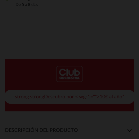
De 5 a 8 días
strong strongDescubro por < wg-1="">10€ al año*
DESCRIPCIÓN DEL PRODUCTO