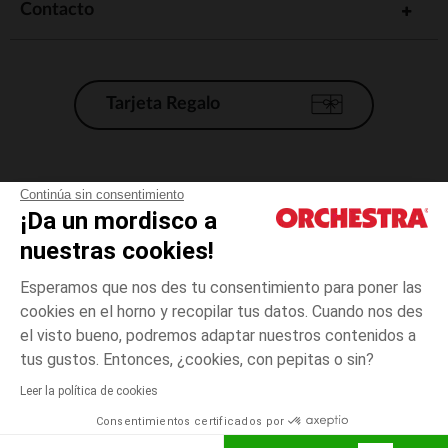
Contacto
Tarjeta Regalo
Condiciones generales de venta
Continúa sin consentimiento
¡Da un mordisco a
Aviso Legal
*Condiciones de las ofertas actuales
nuestras cookies!
Datos personales
Esperamos que nos des tu consentimiento para poner las
Gestión de las cookies
cookies en el horno y recopilar tus datos. Cuando nos des
Accesibilidad: no conforme
el visto bueno, podremos adaptar nuestros contenidos a
3
Azul
Azul
meses
Orchestra adhiere al código de ética de la Federación Francesa de comercio
tus gustos. Entonces, ¿cookies, con pepitas o sin?
electrónico y venta a distancia (FEVAD) y al sistema de mediación de
comercio electrónico.
Leer la política de cookies
El pago medidante
is already available
Consentimientos certificados por
España
Lista d
AÑADIR A LA CESTA