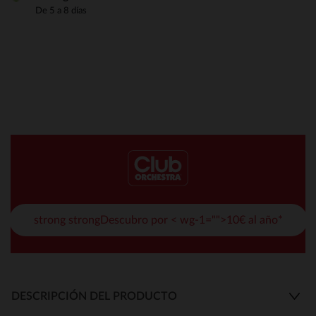
De 5 a 8 días
strong strongDescubro por < wg-1="">10€ al año*
DESCRIPCIÓN DEL PRODUCTO