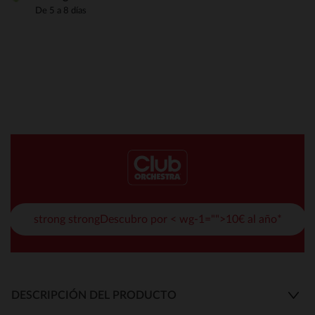
De 5 a 8 días
strong strongDescubro por < wg-1="">10€ al año*
DESCRIPCIÓN DEL PRODUCTO