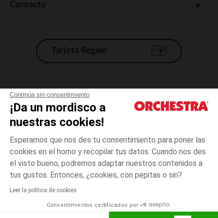
Contacto
Tarjeta Regalo
Condiciones generales de venta
Continúa sin consentimiento
¡Da un mordisco a
Aviso Legal
*Condiciones de las ofertas actuales
nuestras cookies!
Datos personales
Esperamos que nos des tu consentimiento para poner las
Gestión de las cookies
cookies en el horno y recopilar tus datos. Cuando nos des
Accesibilidad: no conforme
el visto bueno, podremos adaptar nuestros contenidos a
23
Rosa
Rosa
meses
Orchestra adhiere al código de ética de la Federación Francesa de comercio
tus gustos. Entonces, ¿cookies, con pepitas o sin?
electrónico y venta a distancia (FEVAD) y al sistema de mediación de
comercio electrónico.
Leer la política de cookies
El pago medidante
is already available
Consentimientos certificados por
España
Lista d
AÑADIR A LA CESTA