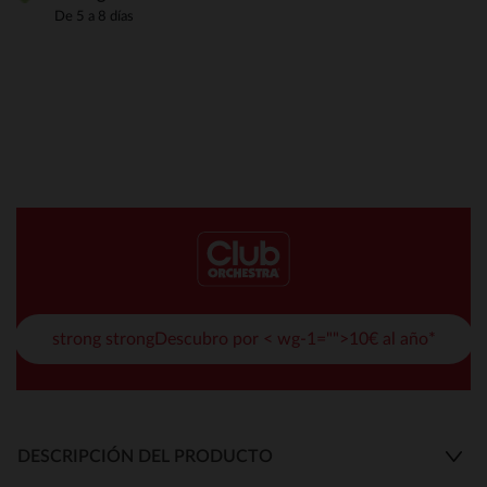
De 5 a 8 días
strong strongDescubro por < wg-1="">10€ al año*
DESCRIPCIÓN DEL PRODUCTO