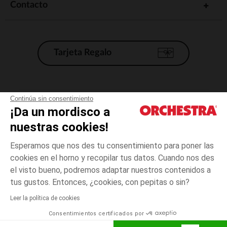
Contacto
Tarjeta Regalo
Condiciones generales de venta
Continúa sin consentimiento
¡Da un mordisco a
Aviso Legal
*Condiciones de las ofertas actuales
nuestras cookies!
Datos personales
Esperamos que nos des tu consentimiento para poner las
Gestión de las cookies
cookies en el horno y recopilar tus datos. Cuando nos des
Accesibilidad: no conforme
el visto bueno, podremos adaptar nuestros contenidos a
3
Azul
Azul
meses
Orchestra adhiere al código de ética de la Federación Francesa de comercio
tus gustos. Entonces, ¿cookies, con pepitas o sin?
electrónico y venta a distancia (FEVAD) y al sistema de mediación de
comercio electrónico.
Leer la política de cookies
El pago medidante
is already available
Consentimientos certificados por
España
Lista d
AÑADIR A LA CESTA