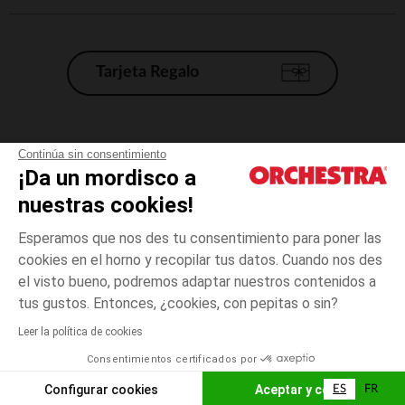
Tarjeta Regalo
Condiciones generales de venta
Continúa sin consentimiento
¡Da un mordisco a
Aviso Legal
*Condiciones de las ofertas actuales
nuestras cookies!
Datos personales
Esperamos que nos des tu consentimiento para poner las
Gestión de las cookies
cookies en el horno y recopilar tus datos. Cuando nos des
Accesibilidad: no conforme
el visto bueno, podremos adaptar nuestros contenidos a
3
Rosa
Rosa
meses
Orchestra adhiere al código de ética de la Federación Francesa de comercio
tus gustos. Entonces, ¿cookies, con pepitas o sin?
electrónico y venta a distancia (FEVAD) y al sistema de mediación de
comercio electrónico.
Leer la política de cookies
El pago medidante
is already available
Consentimientos certificados por
España
Lista d
AÑADIR A LA CESTA
Configurar cookies
Aceptar y cerrar
ES
FR