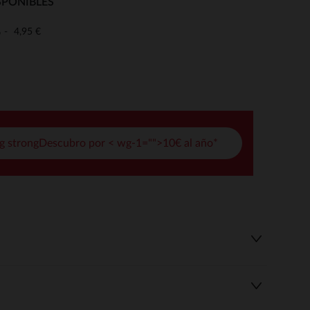
SPONIBLES
pciones
4,95 €
o
ustes de privacidad, garantizando el cumplimiento de las regula
g strongDescubro por < wg-1="">10€ al año*