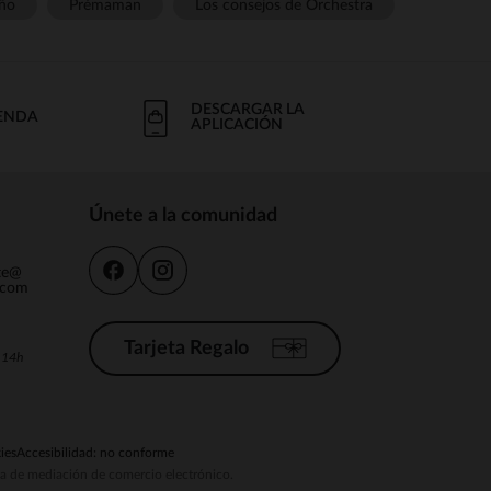
ño
Prémaman
Los consejos de Orchestra
DESCARGAR LA
IENDA
APLICACIÓN
Únete a la comunidad
nte@
.com
Tarjeta Regalo
a 14h
ies
Accesibilidad: no conforme
ema de mediación de comercio electrónico.