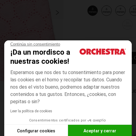
3
6
9
1
meses
meses
meses
mes
36
meses
Continúa sin consentimiento
¡Da un mordisco a
AÑADIR A LA 
nuestras cookies!
Esperamos que nos des tu consentimiento para poner
las cookies en el horno y recopilar tus datos. Cuando
nos des el visto bueno, podremos adaptar nuestros
DISPONIBILI
contenidos a tus gustos. Entonces, ¿cookies, con
pepitas o sin?
Leer la política de cookies
Consentimientos certificados por
Configurar cookies
Aceptar y cerrar