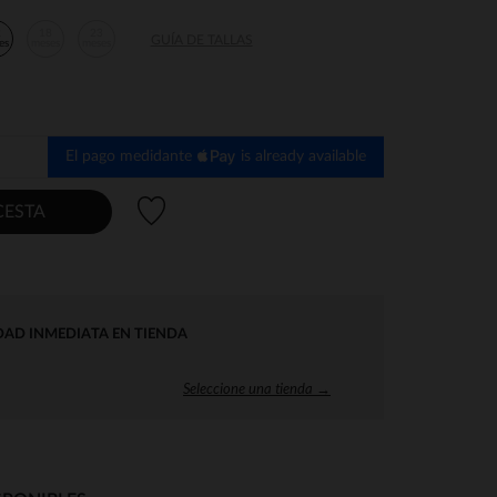
2
18
23
GUÍA DE TALLAS
es
meses
meses
El pago medidante
is already available
Lista de deseos
CESTA
DAD INMEDIATA EN TIENDA
Seleccione una tienda →