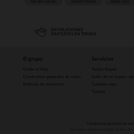
Recién nacido
Futura Mamá
Bebé niña
DEVOLUCIONES
GRATUITAS EN TIENDA
El grupo
Servicios
Únete al Club
Tarjeta Regalo
Condiciones generales de venta
Saldo de mi tarjeta reg
Retirada de productos
Cuidado ropa
Tiendas
Condiciones generales de ven
Orchestra adhiere al código de ética de 