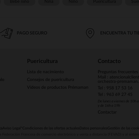
Bebé niño
Niña
Niño
Puericultura
Sue
PAGO SEGURO
ENCUENTRA TU T
Puericultura
Contacto
Lista de nacimiento
Preguntas frecuentes
Mail : atencionalclie
alo
Consejos de puericultura
orchestra-premaman
Vídeos de productos Prémaman
Tel : 958 17 53 16
Tel : 963 69 27 45
De lunes a viernes de 10h 
y de 16h a 19h
Contactar
ta
Aviso Legal
*Condiciones de las ofertas actuales
Datos personales
Gestión de las cook
la Federación Francesa de comercio electrónico y venta a distancia (FEVAD) y al sist