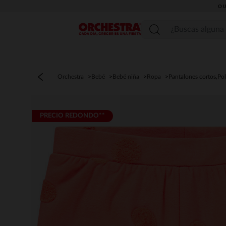
OU
Menú
Orchestra
Bebé
Bebé niña
Ropa
Pantalones cortos,Po
PRECIO REDONDO**