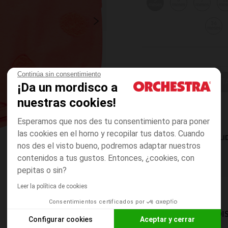
3
6
9
1
meses
meses
meses
mes
36
meses
Continúa sin consentimiento
ELIGE UNA T
¡Da un mordisco a
nuestras cookies!
Esperamos que nos des tu consentimiento para poner
las cookies en el horno y recopilar tus datos. Cuando
DISPONIBILI
nos des el visto bueno, podremos adaptar nuestros
contenidos a tus gustos. Entonces, ¿cookies, con
pepitas o sin?
Leer la política de cookies
Consentimientos certificados por
MODOS DE ENVÍO DI
Configurar cookies
Aceptar y cerrar