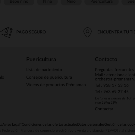
Bebé niño
Niña
Niño
Puericultura
Sue
PAGO SEGURO
ENCUENTRA TU T
Puericultura
Contacto
Lista de nacimiento
Preguntas frecuentes
Mail : atencionalclie
alo
Consejos de puericultura
orchestra-premaman
Vídeos de productos Prémaman
Tel : 958 17 53 16
Tel : 963 69 27 45
De lunes a viernes de 10h 
y de 16h a 19h
Contactar
ta
Aviso Legal
*Condiciones de las ofertas actuales
Datos personales
Gestión de las cook
la Federación Francesa de comercio electrónico y venta a distancia (FEVAD) y al sist