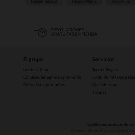
Recién nacido
Futura Mamá
Bebé niña
DEVOLUCIONES
GRATUITAS EN TIENDA
El grupo
Servicios
Únete al Club
Tarjeta Regalo
Condiciones generales de venta
Saldo de mi tarjeta reg
Retirada de productos
Cuidado ropa
Tiendas
Condiciones generales de ven
Orchestra adhiere al código de ética de 