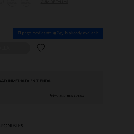
2
18
23
GUÍA DE TALLAS
es
meses
meses
El pago medidante
is already available
Lista de deseos
ALLA
DAD INMEDIATA EN TIENDA
Seleccione una tienda →
SPONIBLES