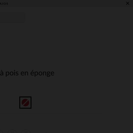
×
AJOS
 à pois en éponge