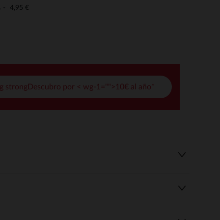
pciones
4,95 €
o
ustes de privacidad, garantizando el cumplimiento de las regula
g strongDescubro por < wg-1="">10€ al año*