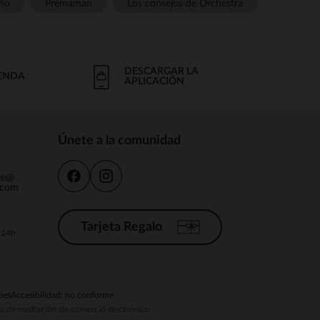
ño
Prémaman
Los consejos de Orchestra
DESCARGAR LA
IENDA
APLICACIÓN
Únete a la comunidad
nte@
.com
Tarjeta Regalo
a 14h
ies
Accesibilidad: no conforme
ema de mediación de comercio electrónico.