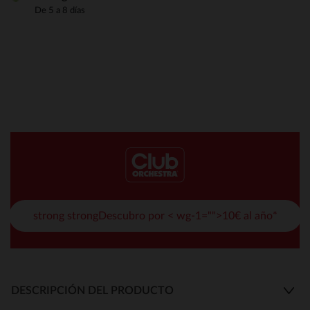
De 5 a 8 días
strong strongDescubro por < wg-1="">10€ al año*
DESCRIPCIÓN DEL PRODUCTO