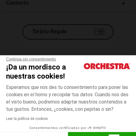
Contacto
Tarjeta Regalo
Condiciones generales de venta
Continúa sin consentimiento
¡Da un mordisco a
Aviso Legal
*Condiciones de las ofertas actuales
nuestras cookies!
Datos personales
Esperamos que nos des tu consentimiento para poner las
Gestión de las cookies
cookies en el horno y recopilar tus datos. Cuando nos des
Accesibilidad: no conforme
el visto bueno, podremos adaptar nuestros contenidos a
3
Rosa
Rosa
meses
Orchestra adhiere al código de ética de la Federación Francesa de comercio
tus gustos. Entonces, ¿cookies, con pepitas o sin?
electrónico y venta a distancia (FEVAD) y al sistema de mediación de
comercio electrónico.
Leer la política de cookies
El pago medidante
is already available
Consentimientos certificados por
España
Lista d
ELIGE UNA TALLA