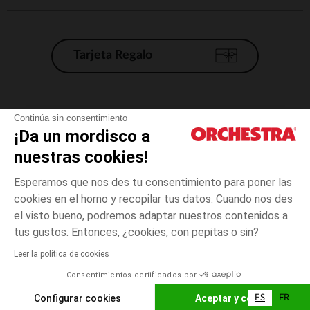
Tarjeta Regalo
Condiciones generales de venta
Continúa sin consentimiento
¡Da un mordisco a
Aviso Legal
*Condiciones de las ofertas actuales
nuestras cookies!
Datos personales
Esperamos que nos des tu consentimiento para poner las
Gestión de las cookies
cookies en el horno y recopilar tus datos. Cuando nos des
Accesibilidad: no conforme
el visto bueno, podremos adaptar nuestros contenidos a
3
Verde
Verde
meses
Orchestra adhiere al código de ética de la Federación Francesa de comercio
tus gustos. Entonces, ¿cookies, con pepitas o sin?
electrónico y venta a distancia (FEVAD) y al sistema de mediación de
comercio electrónico.
Leer la política de cookies
El pago medidante
is already available
Consentimientos certificados por
España
Lista d
AÑADIR A LA CESTA
Configurar cookies
Aceptar y cerrar
ES
FR