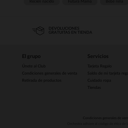
Recién nacido
Futura Mamá
Bebé niña
DEVOLUCIONES
GRATUITAS EN TIENDA
El grupo
Servicios
Únete al Club
Tarjeta Regalo
Condiciones generales de venta
Saldo de mi tarjeta reg
Retirada de productos
Cuidado ropa
Tiendas
Condiciones generales de ven
Orchestra adhiere al código de ética de 