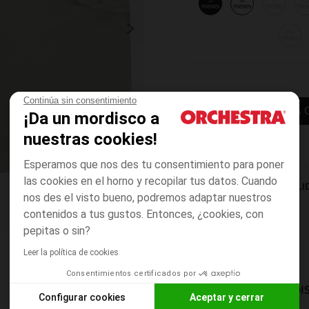
3
6
9
1
meses
meses
meses
mes
36
meses
Continúa sin consentimiento
AÑADIR A LA 
¡Da un mordisco a
nuestras cookies!
Esperamos que nos des tu consentimiento para poner
las cookies en el horno y recopilar tus datos. Cuando
DISPONIBILI
nos des el visto bueno, podremos adaptar nuestros
contenidos a tus gustos. Entonces, ¿cookies, con
pepitas o sin?
Leer la política de cookies
Consentimientos certificados por
MODOS DE ENVÍO DI
Configurar cookies
Aceptar y cerrar