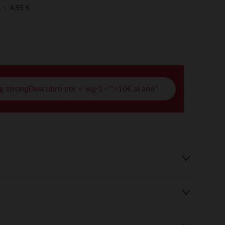
pciones
4,95 €
o
ustes de privacidad, garantizando el cumplimiento de las regula
g strongDescubro por < wg-1="">10€ al año*