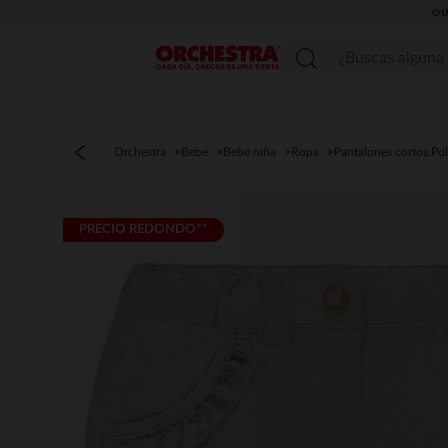
OU
Menú
Orchestra
Bebé
Bebé niña
Ropa
Pantalones cortos,Po
PRECIO REDONDO**