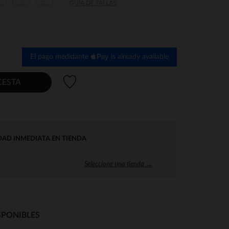
2
18
23
GUÍA DE TALLAS
es
meses
meses
El pago medidante
is already available
Lista de deseos
CESTA
DAD INMEDIATA EN TIENDA
Seleccione una tienda →
SPONIBLES