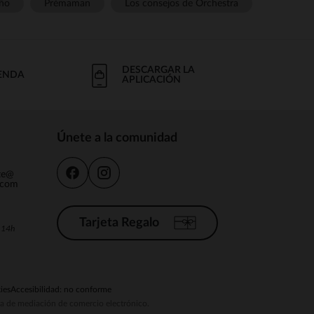
ño
Prémaman
Los consejos de Orchestra
DESCARGAR LA
IENDA
APLICACIÓN
Únete a la comunidad
nte@
.com
Tarjeta Regalo
a 14h
ies
Accesibilidad: no conforme
ema de mediación de comercio electrónico.