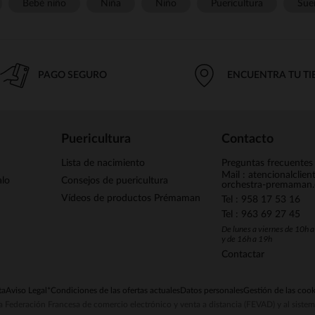
Bebé niño
Niña
Niño
Puericultura
Sue
PAGO SEGURO
ENCUENTRA TU T
Puericultura
Contacto
Lista de nacimiento
Preguntas frecuentes
Mail : atencionalclie
alo
Consejos de puericultura
orchestra-premaman
Vídeos de productos Prémaman
Tel : 958 17 53 16
Tel : 963 69 27 45
De lunes a viernes de 10h 
y de 16h a 19h
Contactar
ta
Aviso Legal
*Condiciones de las ofertas actuales
Datos personales
Gestión de las cook
la Federación Francesa de comercio electrónico y venta a distancia (FEVAD) y al sist