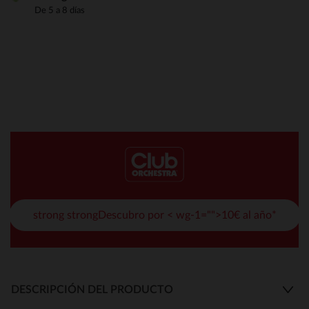
De 5 a 8 días
strong strongDescubro por < wg-1="">10€ al año*
DESCRIPCIÓN DEL PRODUCTO