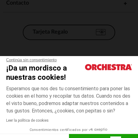
Contacto
Tarjeta Regalo
Condiciones generales de venta
Continúa sin consentimiento
¡Da un mordisco a
Aviso Legal
*Condiciones de las ofertas actuales
nuestras cookies!
Datos personales
Esperamos que nos des tu consentimiento para poner las
Gestión de las cookies
cookies en el horno y recopilar tus datos. Cuando nos des
Accesibilidad: no conforme
el visto bueno, podremos adaptar nuestros contenidos a
6
Rosa
Rosa
meses
Orchestra adhiere al código de ética de la Federación Francesa de comercio
tus gustos. Entonces, ¿cookies, con pepitas o sin?
electrónico y venta a distancia (FEVAD) y al sistema de mediación de
comercio electrónico.
Leer la política de cookies
El pago medidante
is already available
Consentimientos certificados por
España
Lista d
AÑADIR A LA CESTA