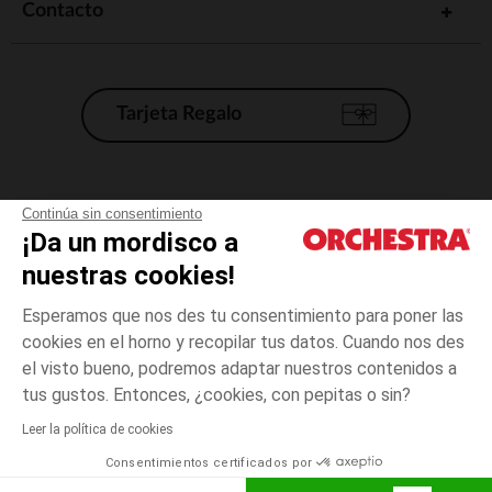
Contacto
Tarjeta Regalo
Condiciones generales de venta
Continúa sin consentimiento
¡Da un mordisco a
Aviso Legal
*Condiciones de las ofertas actuales
nuestras cookies!
Datos personales
Esperamos que nos des tu consentimiento para poner las
Gestión de las cookies
cookies en el horno y recopilar tus datos. Cuando nos des
Accesibilidad: no conforme
el visto bueno, podremos adaptar nuestros contenidos a
6
Bleu
Bleu
meses
Orchestra adhiere al código de ética de la Federación Francesa de comercio
tus gustos. Entonces, ¿cookies, con pepitas o sin?
electrónico y venta a distancia (FEVAD) y al sistema de mediación de
comercio electrónico.
Leer la política de cookies
El pago medidante
is already available
Consentimientos certificados por
España
Lista d
AÑADIR A LA CESTA