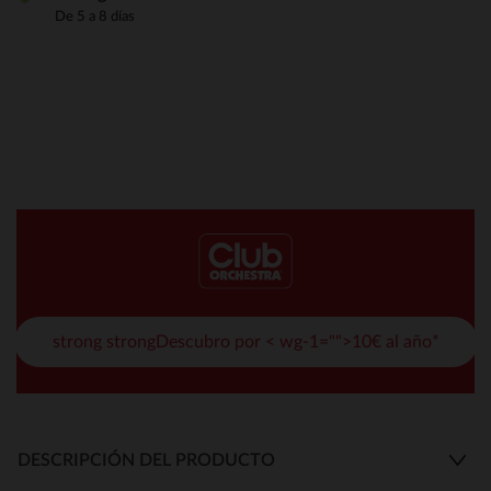
De 5 a 8 días
strong strongDescubro por < wg-1="">10€ al año*
DESCRIPCIÓN DEL PRODUCTO