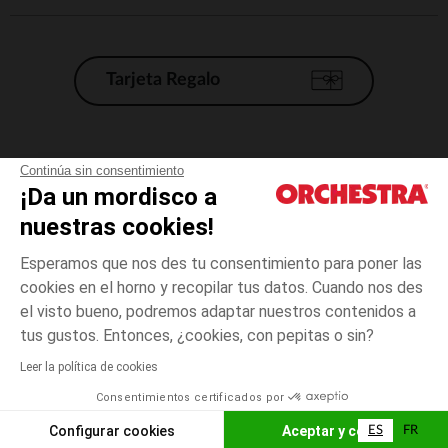
Tarjeta Regalo
Condiciones generales de venta
Continúa sin consentimiento
¡Da un mordisco a
Aviso Legal
*Condiciones de las ofertas actuales
nuestras cookies!
Datos personales
Esperamos que nos des tu consentimiento para poner las
Gestión de las cookies
cookies en el horno y recopilar tus datos. Cuando nos des
Accesibilidad: no conforme
el visto bueno, podremos adaptar nuestros contenidos a
3
Blanc
Blanc
meses
Orchestra adhiere al código de ética de la Federación Francesa de comercio
tus gustos. Entonces, ¿cookies, con pepitas o sin?
electrónico y venta a distancia (FEVAD) y al sistema de mediación de
comercio electrónico.
Leer la política de cookies
El pago medidante
is already available
Consentimientos certificados por
España
Lista d
ELIGE UNA TALLA
Configurar cookies
Aceptar y cerrar
ES
FR