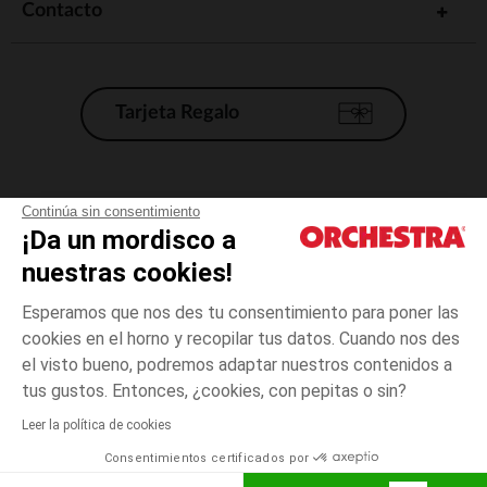
Contacto
Tarjeta Regalo
Condiciones generales de venta
Continúa sin consentimiento
¡Da un mordisco a
Aviso Legal
*Condiciones de las ofertas actuales
nuestras cookies!
Datos personales
Esperamos que nos des tu consentimiento para poner las
Gestión de las cookies
cookies en el horno y recopilar tus datos. Cuando nos des
Accesibilidad: no conforme
el visto bueno, podremos adaptar nuestros contenidos a
6
Blanco
Blanco
meses
Orchestra adhiere al código de ética de la Federación Francesa de comercio
tus gustos. Entonces, ¿cookies, con pepitas o sin?
electrónico y venta a distancia (FEVAD) y al sistema de mediación de
comercio electrónico.
Leer la política de cookies
El pago medidante
is already available
Consentimientos certificados por
España
Lista d
AÑADIR A LA CESTA