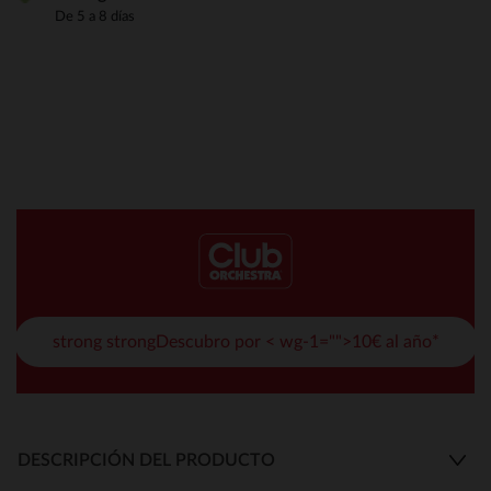
De 5 a 8 días
strong strongDescubro por < wg-1="">10€ al año*
DESCRIPCIÓN DEL PRODUCTO