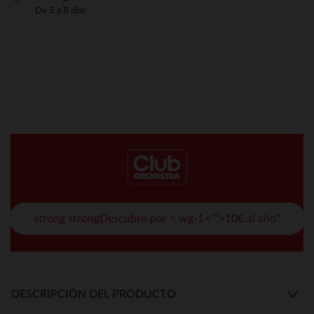
De 5 a 8 días
strong strongDescubro por < wg-1="">10€ al año*
DESCRIPCIÓN DEL PRODUCTO