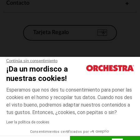
Contacto
Tarjeta Regalo
Condiciones generales de venta
Continúa sin consentimiento
¡Da un mordisco a
Aviso Legal
*Condiciones de las ofertas actuales
nuestras cookies!
Datos personales
Esperamos que nos des tu consentimiento para poner las
Gestión de las cookies
cookies en el horno y recopilar tus datos. Cuando nos des
Accesibilidad: no conforme
el visto bueno, podremos adaptar nuestros contenidos a
36
Negro
Negro
meses
Orchestra adhiere al código de ética de la Federación Francesa de comercio
tus gustos. Entonces, ¿cookies, con pepitas o sin?
electrónico y venta a distancia (FEVAD) y al sistema de mediación de
comercio electrónico.
Leer la política de cookies
El pago medidante
is already available
Consentimientos certificados por
España
Lista d
AÑADIR A LA CESTA