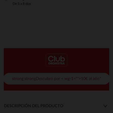
De 5 a 8 días
strong strongDescubro por < wg-1="">10€ al año*
DESCRIPCIÓN DEL PRODUCTO