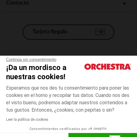
Contacto
Tarjeta Regalo
Condiciones generales de venta
Continúa sin consentimiento
¡Da un mordisco a
Aviso Legal
*Condiciones de las ofertas actuales
nuestras cookies!
Datos personales
Esperamos que nos des tu consentimiento para poner las
Gestión de las cookies
cookies en el horno y recopilar tus datos. Cuando nos des
Accesibilidad: no conforme
el visto bueno, podremos adaptar nuestros contenidos a
3
Crudo
Crudo
meses
Orchestra adhiere al código de ética de la Federación Francesa de comercio
tus gustos. Entonces, ¿cookies, con pepitas o sin?
electrónico y venta a distancia (FEVAD) y al sistema de mediación de
comercio electrónico.
Leer la política de cookies
El pago medidante
is already available
Consentimientos certificados por
España
Lista d
ELIGE UNA TALLA