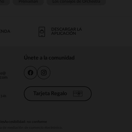
ño
Prémaman
Los consejos de Orchestra
DESCARGAR LA
IENDA
APLICACIÓN
Únete a la comunidad
nte@
.com
Tarjeta Regalo
a 14h
ies
Accesibilidad: no conforme
ema de mediación de comercio electrónico.