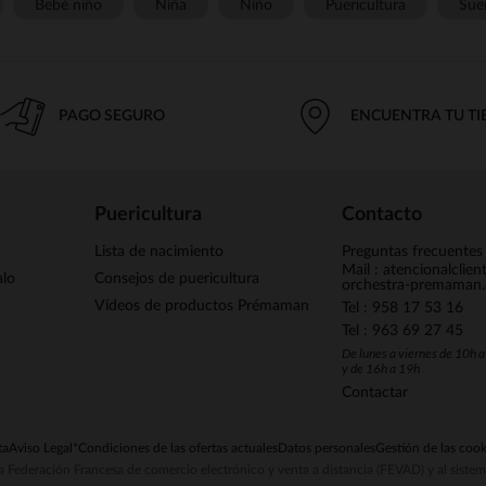
Bebé niño
Niña
Niño
Puericultura
Sue
PAGO SEGURO
ENCUENTRA TU T
Puericultura
Contacto
Lista de nacimiento
Preguntas frecuentes
Mail : atencionalclie
alo
Consejos de puericultura
orchestra-premaman
Vídeos de productos Prémaman
Tel : 958 17 53 16
Tel : 963 69 27 45
De lunes a viernes de 10h 
y de 16h a 19h
Contactar
ta
Aviso Legal
*Condiciones de las ofertas actuales
Datos personales
Gestión de las cook
la Federación Francesa de comercio electrónico y venta a distancia (FEVAD) y al sist