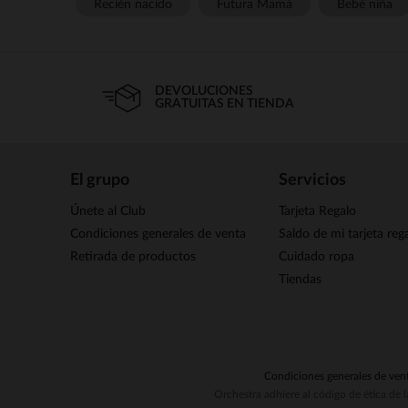
Recién nacido
Futura Mamá
Bebé niña
DEVOLUCIONES
GRATUITAS EN TIENDA
El grupo
Servicios
Únete al Club
Tarjeta Regalo
Condiciones generales de venta
Saldo de mi tarjeta reg
Retirada de productos
Cuidado ropa
Tiendas
Condiciones generales de ven
Orchestra adhiere al código de ética de 