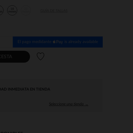
2
18
23
GUÍA DE TALLAS
es
meses
meses
El pago medidante
is already available
Lista de deseos
CESTA
DAD INMEDIATA EN TIENDA
Seleccione una tienda →