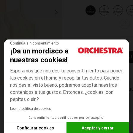
3
6
9
1
meses
meses
meses
mes
36
meses
Continúa sin consentimiento
¡Da un mordisco a
AÑADIR A LA 
nuestras cookies!
Esperamos que nos des tu consentimiento para poner
las cookies en el horno y recopilar tus datos. Cuando
nos des el visto bueno, podremos adaptar nuestros
DISPONIBILI
contenidos a tus gustos. Entonces, ¿cookies, con
pepitas o sin?
Leer la política de cookies
Consentimientos certificados por
Configurar cookies
Aceptar y cerrar