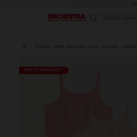
OU
Menú
Orchestra
Bebé
Bebé niña
Ropa
Camisetas
Camiseta
PRECIO REDONDO**