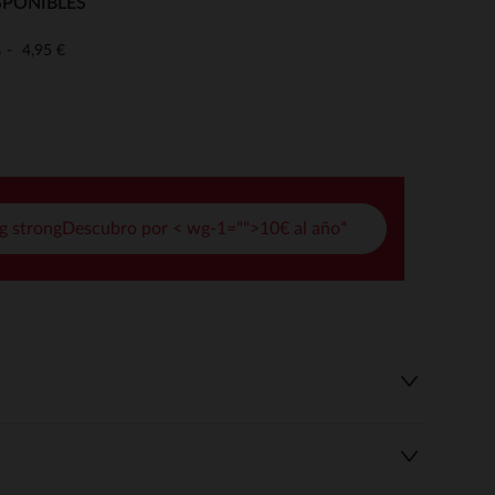
SPONIBLES
pciones
4,95 €
o
ustes de privacidad, garantizando el cumplimiento de las regula
g strongDescubro por < wg-1="">10€ al año*