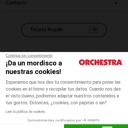
Contacto
Tarjeta Regalo
Condiciones generales de venta
Continúa sin consentimiento
¡Da un mordisco a
Aviso Legal
*Condiciones de las ofertas actuales
nuestras cookies!
Datos personales
Esperamos que nos des tu consentimiento para poner las
Gestión de las cookies
cookies en el horno y recopilar tus datos. Cuando nos des
Accesibilidad: no conforme
el visto bueno, podremos adaptar nuestros contenidos a
3
Blanco
Blanco
meses
Orchestra adhiere al código de ética de la Federación Francesa de comercio
tus gustos. Entonces, ¿cookies, con pepitas o sin?
electrónico y venta a distancia (FEVAD) y al sistema de mediación de
comercio electrónico.
Leer la política de cookies
El pago medidante
is already available
Consentimientos certificados por
España
Lista d
ELIGE UNA TALLA