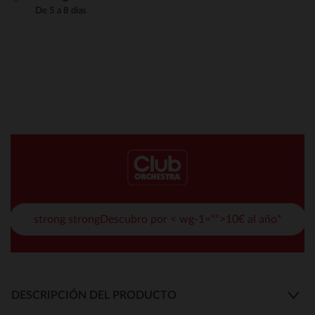
De 5 a 8 días
strong strongDescubro por < wg-1="">10€ al año*
DESCRIPCIÓN DEL PRODUCTO