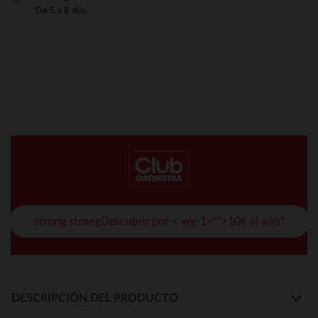
De 5 a 8 días
strong strongDescubro por < wg-1="">10€ al año*
DESCRIPCIÓN DEL PRODUCTO