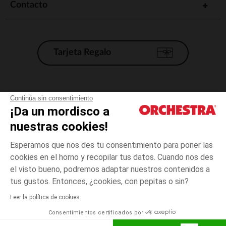
Contacto
Tarjeta Regalo
Condiciones generales de venta
Continúa sin consentimiento
¡Da un mordisco a
Aviso Legal
*Condiciones de las ofertas actuales
nuestras cookies!
Datos personales
Esperamos que nos des tu consentimiento para poner las
Gestión de las cookies
cookies en el horno y recopilar tus datos. Cuando nos des
Accesibilidad: no conforme
el visto bueno, podremos adaptar nuestros contenidos a
3
Rosa
Rosa
meses
Orchestra adhiere al código de ética de la Federación Francesa de comercio
tus gustos. Entonces, ¿cookies, con pepitas o sin?
electrónico y venta a distancia (FEVAD) y al sistema de mediación de
comercio electrónico.
Leer la política de cookies
El pago medidante
is already available
Consentimientos certificados por
España
Lista d
AÑADIR A LA CESTA