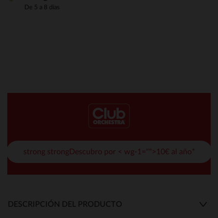
De 5 a 8 días
strong strongDescubro por < wg-1="">10€ al año*
DESCRIPCIÓN DEL PRODUCTO