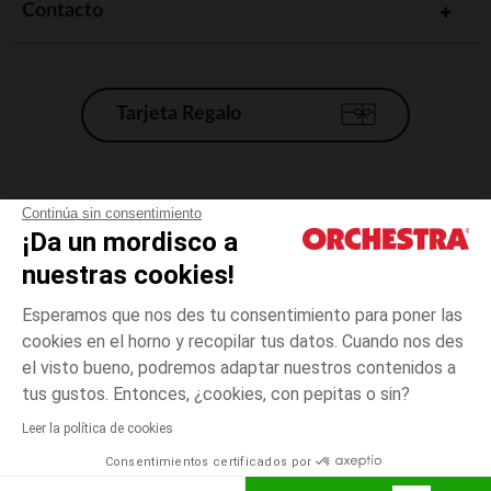
Contacto
Tarjeta Regalo
Condiciones generales de venta
Continúa sin consentimiento
¡Da un mordisco a
Aviso Legal
*Condiciones de las ofertas actuales
nuestras cookies!
Datos personales
Esperamos que nos des tu consentimiento para poner las
Gestión de las cookies
cookies en el horno y recopilar tus datos. Cuando nos des
Accesibilidad: no conforme
el visto bueno, podremos adaptar nuestros contenidos a
6
Crudo
Crudo
meses
Orchestra adhiere al código de ética de la Federación Francesa de comercio
tus gustos. Entonces, ¿cookies, con pepitas o sin?
electrónico y venta a distancia (FEVAD) y al sistema de mediación de
comercio electrónico.
Leer la política de cookies
El pago medidante
is already available
Consentimientos certificados por
España
Lista d
AÑADIR A LA CESTA