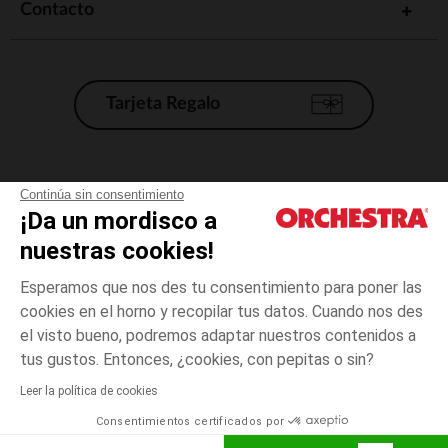
Contacto
Tarjeta Regalo
Condiciones generales de venta
Continúa sin consentimiento
¡Da un mordisco a
Aviso Legal
*Condiciones de las ofertas actuales
nuestras cookies!
Datos personales
Esperamos que nos des tu consentimiento para poner las
Gestión de las cookies
cookies en el horno y recopilar tus datos. Cuando nos des
Accesibilidad: no conforme
el visto bueno, podremos adaptar nuestros contenidos a
3
Azul
Azul
meses
Orchestra adhiere al código de ética de la Federación Francesa de comercio
tus gustos. Entonces, ¿cookies, con pepitas o sin?
electrónico y venta a distancia (FEVAD) y al sistema de mediación de
comercio electrónico.
Leer la política de cookies
El pago medidante
is already available
Consentimientos certificados por
España
Lista d
ELIGE UNA TALLA