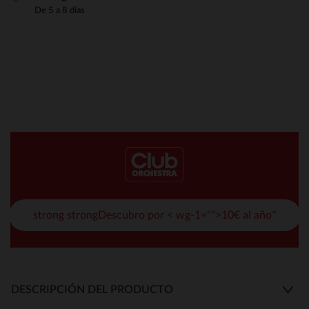
De 5 a 8 días
strong strongDescubro por < wg-1="">10€ al año*
DESCRIPCIÓN DEL PRODUCTO