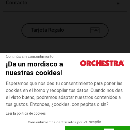
Contacto
Tarjeta Regalo
Condiciones generales de venta
Continúa sin consentimiento
¡Da un mordisco a
Aviso Legal
*Condiciones de las ofertas actuales
nuestras cookies!
Datos personales
Esperamos que nos des tu consentimiento para poner las
Gestión de las cookies
cookies en el horno y recopilar tus datos. Cuando nos des
Accesibilidad: no conforme
el visto bueno, podremos adaptar nuestros contenidos a
3
Azul
Azul
meses
Orchestra adhiere al código de ética de la Federación Francesa de comercio
tus gustos. Entonces, ¿cookies, con pepitas o sin?
electrónico y venta a distancia (FEVAD) y al sistema de mediación de
comercio electrónico.
Leer la política de cookies
El pago medidante
is already available
Consentimientos certificados por
España
Lista d
AÑADIR A LA CESTA