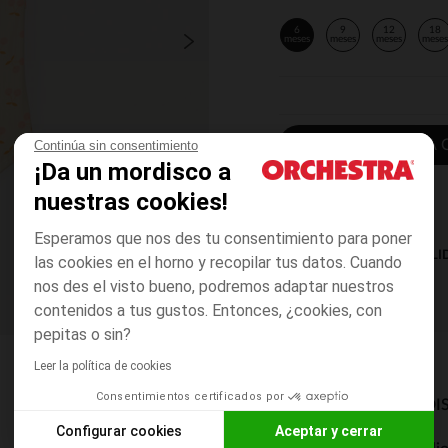
6
9
12
18
meses
meses
meses
mese
AÑADIR A LA 
Continúa sin consentimiento
¡Da un mordisco a
nuestras cookies!
Esperamos que nos des tu consentimiento para poner
DISPONIBILI
las cookies en el horno y recopilar tus datos. Cuando
nos des el visto bueno, podremos adaptar nuestros
contenidos a tus gustos. Entonces, ¿cookies, con
pepitas o sin?
Leer la política de cookies
Consentimientos certificados por
MODOS DE ENVÍO DI
Configurar cookies
Aceptar y cerrar