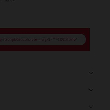
o
pciones
ustes de privacidad, garantizando el cumplimiento de las regula
g strongDescubro por < wg-1="">10€ al año*