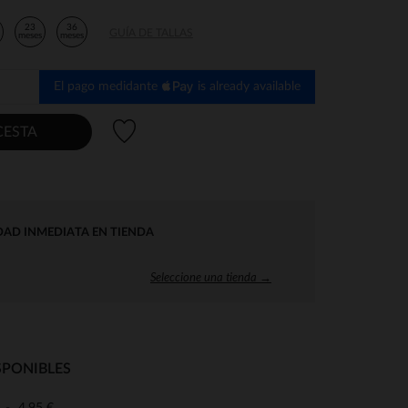
23
36
GUÍA DE TALLAS
s
meses
meses
El pago medidante
is already available
Lista de deseos
CESTA
DAD INMEDIATA EN TIENDA
Seleccione una tienda →
SPONIBLES
4,95 €