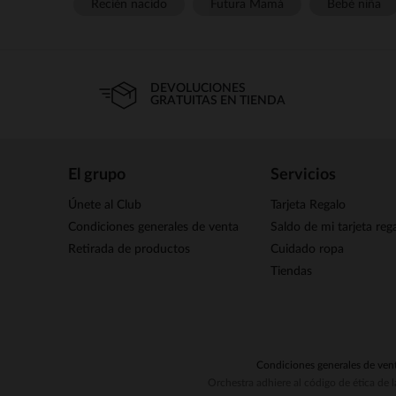
Recién nacido
Futura Mamá
Bebé niña
DEVOLUCIONES
GRATUITAS EN TIENDA
El grupo
Servicios
Únete al Club
Tarjeta Regalo
Condiciones generales de venta
Saldo de mi tarjeta reg
Retirada de productos
Cuidado ropa
Tiendas
Condiciones generales de ven
Orchestra adhiere al código de ética de 