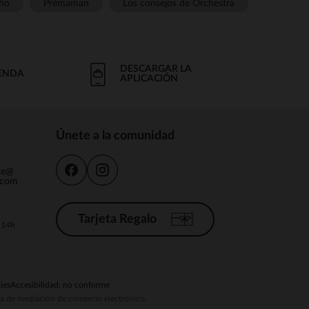
ño
Prémaman
Los consejos de Orchestra
DESCARGAR LA
IENDA
APLICACIÓN
Únete a la comunidad
nte@
.com
Tarjeta Regalo
a 14h
ies
Accesibilidad: no conforme
ema de mediación de comercio electrónico.