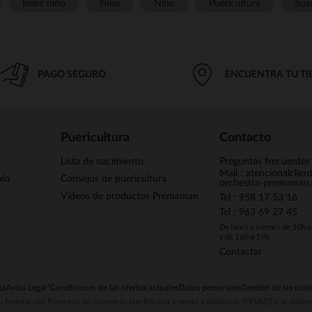
Bebé niño
Niña
Niño
Puericultura
Sue
PAGO SEGURO
ENCUENTRA TU T
Puericultura
Contacto
Lista de nacimiento
Preguntas frecuentes
Mail : atencionalclie
alo
Consejos de puericultura
orchestra-premaman
Vídeos de productos Prémaman
Tel : 958 17 53 16
Tel : 963 69 27 45
De lunes a viernes de 10h 
y de 16h a 19h
Contactar
ta
Aviso Legal
*Condiciones de las ofertas actuales
Datos personales
Gestión de las cook
la Federación Francesa de comercio electrónico y venta a distancia (FEVAD) y al sist