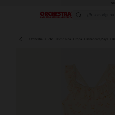
OU
Menú
Orchestra
Bebé
Bebé niña
Ropa
Bañadores,Playa
B