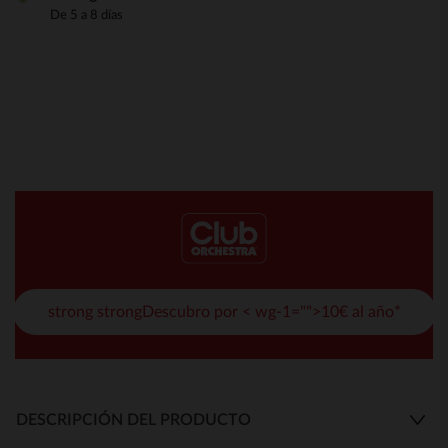
De 5 a 8 días
strong strongDescubro por < wg-1="">10€ al año*
DESCRIPCIÓN DEL PRODUCTO