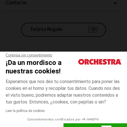
Contacto
Tarjeta Regalo
Condiciones generales de venta
Continúa sin consentimiento
¡Da un mordisco a
Aviso Legal
*Condiciones de las ofertas actuales
nuestras cookies!
Datos personales
Esperamos que nos des tu consentimiento para poner las
Gestión de las cookies
cookies en el horno y recopilar tus datos. Cuando nos des
Accesibilidad: no conforme
el visto bueno, podremos adaptar nuestros contenidos a
Rosa
Rosa
41
Orchestra adhiere al código de ética de la Federación Francesa de comercio
tus gustos. Entonces, ¿cookies, con pepitas o sin?
electrónico y venta a distancia (FEVAD) y al sistema de mediación de
comercio electrónico.
Leer la política de cookies
El pago medidante
is already available
Consentimientos certificados por
España
Lista d
ELIGE UNA TALLA