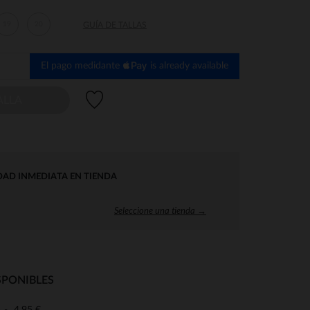
19
20
GUÍA DE TALLAS
El pago medidante
is already available
Lista de deseos
ALLA
DAD INMEDIATA EN TIENDA
Seleccione una tienda →
SPONIBLES
4,95 €