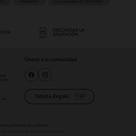
ño
Prémaman
Los consejos de Orchestra
DESCARGAR LA
IENDA
APLICACIÓN
Únete a la comunidad
nte@
.com
Tarjeta Regalo
a 14h
ies
Accesibilidad: no conforme
ema de mediación de comercio electrónico.