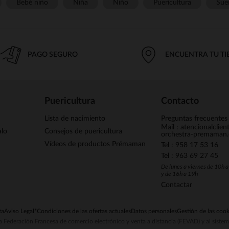
Bebé niño
Niña
Niño
Puericultura
Sue
PAGO SEGURO
ENCUENTRA TU T
Puericultura
Contacto
Lista de nacimiento
Preguntas frecuentes
Mail : atencionalclie
alo
Consejos de puericultura
orchestra-premaman
Vídeos de productos Prémaman
Tel : 958 17 53 16
Tel : 963 69 27 45
De lunes a viernes de 10h 
y de 16h a 19h
Contactar
ta
Aviso Legal
*Condiciones de las ofertas actuales
Datos personales
Gestión de las cook
la Federación Francesa de comercio electrónico y venta a distancia (FEVAD) y al sist