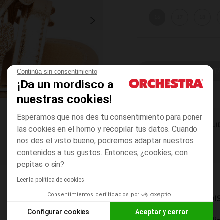
16
17
18
ELIGE UNA T
Continúa sin consentimiento
¡Da un mordisco a
nuestras cookies!
Esperamos que nos des tu consentimiento para poner
DISPONIBILI
las cookies en el horno y recopilar tus datos. Cuando
nos des el visto bueno, podremos adaptar nuestros
contenidos a tus gustos. Entonces, ¿cookies, con
pepitas o sin?
Leer la política de cookies
Consentimientos certificados por
MODOS DE ENVÍO DI
Configurar cookies
Aceptar y cerrar