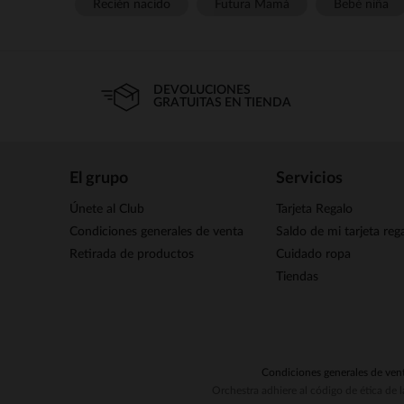
Recién nacido
Futura Mamá
Bebé niña
DEVOLUCIONES
GRATUITAS EN TIENDA
El grupo
Servicios
Únete al Club
Tarjeta Regalo
Condiciones generales de venta
Saldo de mi tarjeta reg
Retirada de productos
Cuidado ropa
Tiendas
Condiciones generales de ven
Orchestra adhiere al código de ética de 